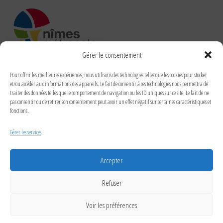
Gérer le consentement
RUBRIQUES
Pour offrir les meilleures expériences, nous utilisons des technologies telles que les cookies pour stocker
et/ou accéder aux informations des appareils. Le fait de consentir à ces technologies nous permettra de
traiter des données telles que le comportement de navigation ou les ID uniques sur ce site. Le fait de ne
pas consentir ou de retirer son consentement peut avoir un effet négatif sur certaines caractéristiques et
fonctions.
RECHERCHER DANS LE SITE
Gérer les services
Accepter
Refuser
Mairie Cabrières Gard 30210
Voir les préférences