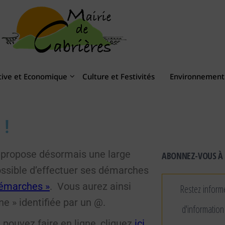
tive et Economique
Culture et Festivités
Environnement 
 !
ce propose désormais une large
ABONNEZ-VOUS À 
possible d’effectuer ses démarches
émarches »
. Vous aurez ainsi
Restez inform
e » identifiée par un @.
d'information
pouvez faire en ligne, cliquez
ici