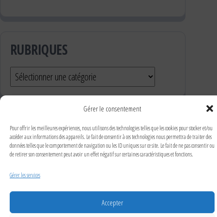
RUBRIQUES
Gérer le consentement
RECHERCHER DANS LE SITE
Pour offrir les meilleures expériences, nous utilisons des technologies telles que les cookies pour stocker et/ou
accéder aux informations des appareils. Le fait de consentir à ces technologies nous permettra de traiter des
données telles que le comportement de navigation ou les ID uniques sur ce site. Le fait de ne pas consentir ou
de retirer son consentement peut avoir un effet négatif sur certaines caractéristiques et fonctions.
Gérer les services
Accepter
Mairie Cabrières Gard 30210