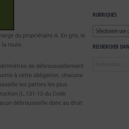
RUBRIQUES
harge du propriétaire A. En gris, le
la route.
RECHERCHER DANS
 périmètres de débroussaillement
oumis à cette obligation, chacune
saille les parties les plus
truction (L.131-13 du Code
hacun débroussaille donc au droit