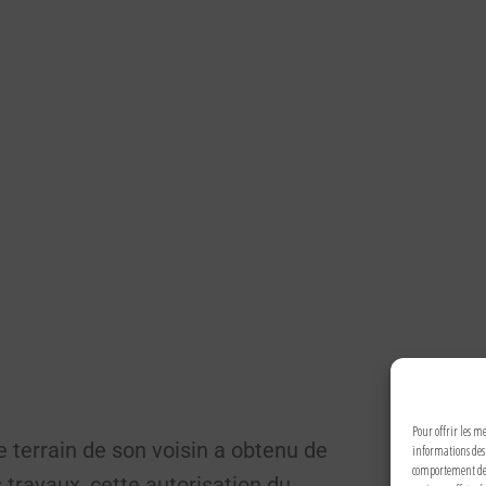
Pour offrir les me
e terrain de son voisin a obtenu de
informations des 
comportement de n
s travaux, cette autorisation du