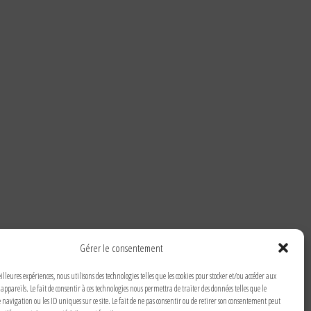
Gérer le consentement
illeures expériences, nous utilisons des technologies telles que les cookies pour stocker et/ou accéder aux
appareils. Le fait de consentir à ces technologies nous permettra de traiter des données telles que le
avigation ou les ID uniques sur ce site. Le fait de ne pas consentir ou de retirer son consentement peut